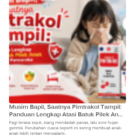
Musim Bapil, Saatnya Pimtrakol Tampil:
Panduan Lengkap Atasi Batuk Pilek Anak
Di Cuaca Pancaroba
Pagi terasa sejuk, siang mendadak panas, lalu sore hujan
gerimis. Perubahan cuaca seperti ini sering membuat anak-
anak lebih rentan mengalami…