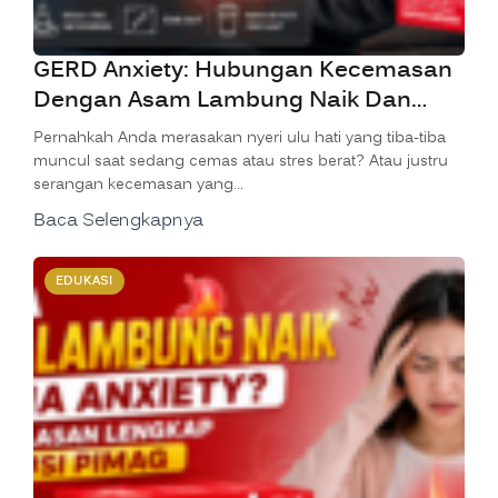
GERD Anxiety: Hubungan Kecemasan
Dengan Asam Lambung Naik Dan
Cara Mengatasinya
Pernahkah Anda merasakan nyeri ulu hati yang tiba-tiba
muncul saat sedang cemas atau stres berat? Atau justru
serangan kecemasan yang…
Baca Selengkapnya
EDUKASI