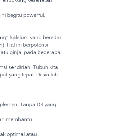
s mendukung kesehatan
i begitu powerful,
ng”, kalsium yang beredar
). Hal ini berpotensi
atu ginjal pada beberapa
si sendirian. Tubuh kita
at yang tepat. Di sinilah
uplemen. Tanpa D3 yang
 dan membantu
ak optimal atau