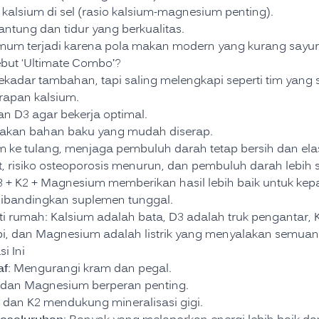
alsium di sel (rasio kalsium-magnesium penting).
ntung dan tidur yang berkualitas.
m terjadi karena pola makan modern yang kurang sayur
ebut ‘Ultimate Combo’?
ekadar tambahan, tapi saling melengkapi seperti tim yang s
apan kalsium.
n D3 agar bekerja optimal.
akan bahan baku yang mudah diserap.
ke tulang, menjaga pembuluh darah tetap bersih dan elas
t, risiko osteoporosis menurun, dan pembuluh darah lebih 
+ K2 + Magnesium memberikan hasil lebih baik untuk kep
dibandingkan suplemen tunggal.
 rumah: Kalsium adalah bata, D3 adalah truk pengantar, 
i, dan Magnesium adalah listrik yang menyalakan semuan
i Ini
af
: Mengurangi kram dan pegal.
3 dan Magnesium berperan penting.
m dan K2 mendukung mineralisasi gigi.