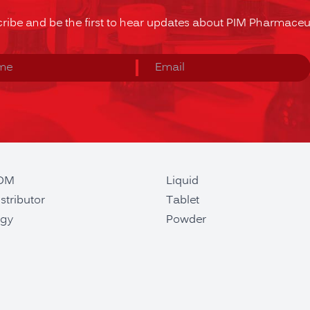
ribe and be the first to hear updates about PIM Pharmaceut
ODM
Liquid
stributor
Tablet
gy
Powder