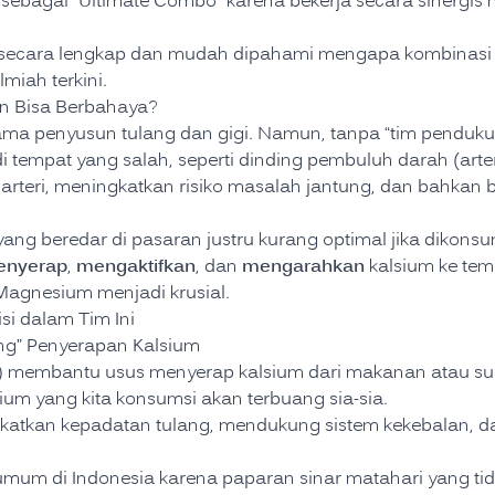
 sebagai “Ultimate Combo” karena bekerja secara sinergi
 secara lengkap dan mudah dipahami mengapa kombinasi in
iah terkini.
n Bisa Berbahaya?
ama penyusun tulang dan gigi. Namun, tanpa “tim penduku
 tempat yang salah, seperti dinding pembuluh darah (arteri
teri, meningkatkan risiko masalah jantung, dan bahkan b
ng beredar di pasaran justru kurang optimal jika dikonsum
enyerap
mengaktifkan
mengarahkan
,
, dan
kalsium ke temp
Magnesium menjadi krusial.
si dalam Tim Ini
ang” Penyerapan Kalsium
ol) membantu usus menyerap kalsium dari makanan atau s
ium yang kita konsumsi akan terbuang sia-sia.
gkatkan kepadatan tulang, mendukung sistem kekebalan,
mum di Indonesia karena paparan sinar matahari yang tid