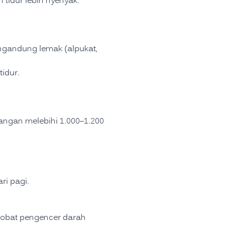
 tidur lebih nyenyak.
ngandung lemak (alpukat,
tidur.
jangan melebihi 1.000–1.200
ri pagi.
obat pengencer darah