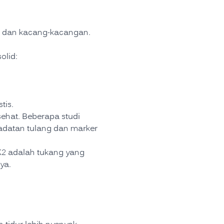
 dan kacang-kacangan.
olid:
tis.
sehat. Beberapa studi
adatan tulang dan marker
K2 adalah tukang yang
ya.