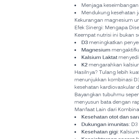
Menjaga keseimbangan k
Mendukung kesehatan ja
Kekurangan magnesium umu
Efek Sinergi: Mengapa Dis
Keempat nutrisi ini bukan s
D3
meningkatkan penyer
Magnesium
mengaktifka
Kalsium Laktat
menyedi
K2
mengarahkan kalsium 
Hasilnya? Tulang lebih kua
menunjukkan kombinasi D3 
kesehatan kardiovaskular 
Bayangkan tubuhmu seperti
menyusun bata dengan rap
Manfaat Lain dari Kombinas
Kesehatan otot dan sar
Dukungan imunitas
: D
Kesehatan gigi
: Kalsiu