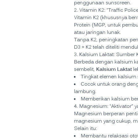
penggunaan sunscreen.
2. Vitamin K2: “Traffic Po
Vitamin K2 (khususnya bent
Protein (MGP, untuk pembulu
atau jaringan lunak.
Tanpa K2, peningkatan penye
D3 + K2 telah diteliti men
3. Kalsium Laktat: Sumbe
Berbeda dengan kalsium k
Kalsium Laktat
sembelit,
le
Tingkat elemen kalsium s
Cocok untuk orang den
lambung.
Memberikan kalsium ber
4. Magnesium: “Aktivator
Magnesium berperan penti
magnesium yang cukup, ma
Selain itu:
Membantu relaksasi oto