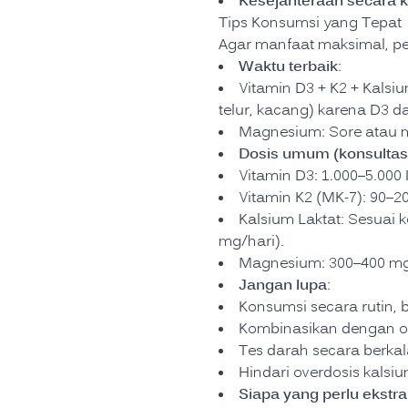
Kesejahteraan secara 
Tips Konsumsi yang Tepat
Agar manfaat maksimal, per
Waktu terbaik
:
Vitamin D3 + K2 + Kals
telur, kacang) karena D3 d
Magnesium: Sore atau mal
Dosis umum (konsultasi
Vitamin D3: 1.000–5.000
Vitamin K2 (MK-7): 90–2
Kalsium Laktat: Sesuai 
mg/hari).
Magnesium: 300–400 mg
Jangan lupa
:
Konsumsi secara rutin, 
Kombinasikan dengan ol
Tes darah secara berkal
Hindari overdosis kals
Siapa yang perlu ekstra 