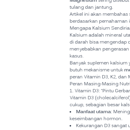
Magnesium
sering disebut
tulang dan jantung.
Artikel ini akan membahas
berdasarkan pemahaman ilm
Mengapa Kalsium Sendiria
Kalsium adalah mineral ut
di darah bisa mengendap di
menyebabkan pengerasan ar
kasus.
Banyak suplemen kalsium ya
m
butuh mekanisme untuk
peran Vitamin D3, K2, dan 
Peran Masing-Masing Nutri
1. Vitamin D3: “Pintu Gerb
Vitamin D3 (cholecalcifer
cukup, sebagian besar kals
Manfaat utama
: Menin
keseimbangan hormon.
Kekurangan D3 sangat u