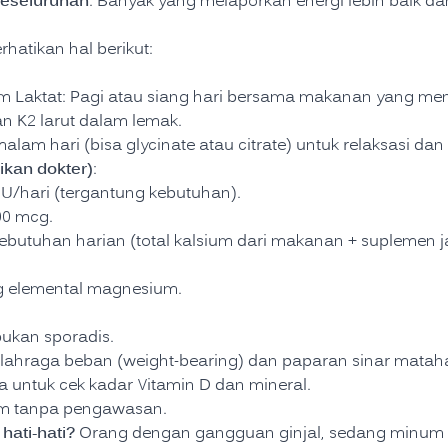
keseluruhan
: Banyak yang melaporkan energi lebih baik dan
hatikan hal berikut:
ium Laktat: Pagi atau siang hari bersama makanan yang me
an K2 larut dalam lemak.
am hari (bisa glycinate atau citrate) untuk relaksasi dan 
kan dokter)
:
 IU/hari (tergantung kebutuhan).
00 mcg.
kebutuhan harian (total kalsium dari makanan + suplemen 
 elemental magnesium.
bukan sporadis.
ahraga beban (weight-bearing) dan paparan sinar mataha
a untuk cek kadar Vitamin D dan mineral.
ium tanpa pengawasan.
hati-hati?
Orang dengan gangguan ginjal, sedang minum 