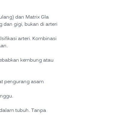
ulang) dan Matrix Gla
 dan gigi, bukan di arteri
ifikasi arteri. Kombinasi
aan.
nyebabkan kembung atau
bat pengurang asam
anggu.
 dalam tubuh. Tanpa