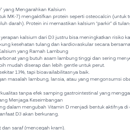
lice” yang Mengarahkan Kalsium
uk MK-7) mengaktifkan protein seperti osteocalcin (untuk t
h darah). Protein ini memastikan kalsium “parkir” di tulang
rapan kalsium dari D3 justru bisa meningkatkan risiko kals
dukung kesehatan tulang dan kardiovaskular secara bersam
r Kalsium yang Ramah Lambung
arbonat yang butuh asam lambung tinggi dan sering me
bih mudah diserap dan lebih gentle untuk perut.
ekitar 13%, tapi bioavailabilitasnya baik.
gan masalah lambung, lansia, atau yang mengonsumsi o
kualitas tanpa efek samping gastrointestinal yang mengg
” yang Menjaga Keseimbangan
ng dalam mengubah Vitamin D menjadi bentuk aktifnya di
nfaat D3 akan berkurang.
t dan saraf (mencegah kram).