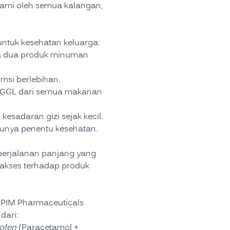
mi oleh semua kalangan,
untuk kesehatan keluarga:
ra dua produk minuman
msi berlebihan.
l GGL dari semua makanan
esadaran gizi sejak kecil.
tunya penentu kesehatan.
erjalanan panjang yang
 akses terhadap produk
, PIM Pharmaceuticals
dari:
ofen
(Paracetamol +