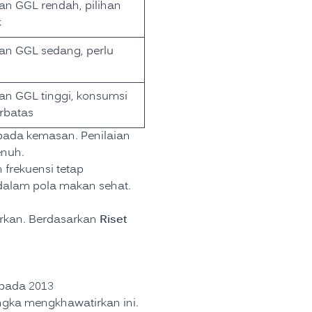
n GGL rendah, pilihan
k
n GGL sedang, perlu
n GGL tinggi, konsumsi
rbatas
ada kemasan. Penilaian
enuh.
 frekuensi tetap
dalam pola makan sehat.
Riset
irkan. Berdasarkan
 pada 2013
ngka mengkhawatirkan ini.