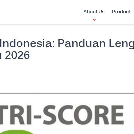
About Us
Product
l Indonesia: Panduan Len
u 2026