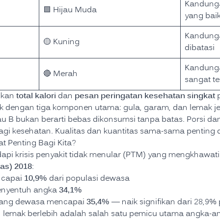
Kandunga
🟩 Hijau Muda
yang bai
Kandunga
🟡 Kuning
dibatasi
Kandunga
🔴 Merah
sangat te
total kalori
pesan peringatan kesehatan singkat
mkan
dan
p
uk dengan tiga komponen utama: gula, garam, dan lemak j
u B bukan berarti bebas dikonsumsi tanpa batas. Porsi dan
i kesehatan. Kualitas dan kuantitas sama-sama penting 
t Penting Bagi Kita?
pi krisis penyakit tidak menular (PTM) yang mengkhawat
as) 2018
:
10,9%
capai
dari populasi dewasa
34,1%
nyentuh angka
35,4%
ang dewasa mencapai
— naik signifikan dari 28,9%
 lemak berlebih adalah salah satu pemicu utama angka-a