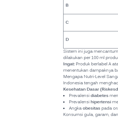
B
C
D
Sistem ini juga mencantu
dilakukan per 100 ml prod
Ingat:
Produk berlabel A ata
menentukan dampaknya bag
Mengapa Nutri-Level Sanga
Indonesia tengah menghada
Kesehatan Dasar (Riskesd
diabetes
Prevalensi
men
hipertensi
Prevalensi
me
obesitas
Angka
pada or
Konsumsi gula, garam, dan