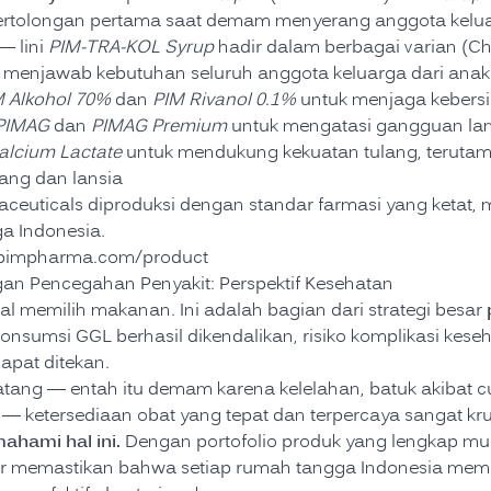
pertolongan pertama saat demam menyerang anggota kelu
— lini
PIM-TRA-KOL Syrup
hadir dalam berbagai varian (Che
ntuk menjawab kebutuhan seluruh anggota keluarga dari an
M Alkohol 70%
dan
PIM Rivanol 0.1%
untuk menjaga kebersih
PIMAG
dan
PIMAG Premium
untuk mengatasi gangguan l
alcium Lactate
untuk mendukung kekuatan tulang, terutam
ng dan lansia
ceuticals diproduksi dengan standar farmasi yang ketat
ga Indonesia.
pimpharma.com/product
an Pencegahan Penyakit: Perspektif Kesehatan
al memilih makanan. Ini adalah bagian dari strategi besar
 konsumsi GGL berhasil dikendalikan, risiko komplikasi k
apat ditekan.
atang — entah itu demam karena kelelahan, batuk akibat c
 ketersediaan obat yang tepat dan terpercaya sangat krus
hami hal ini.
Dengan portofolio produk yang lengkap mul
r memastikan bahwa setiap rumah tangga Indonesia memil