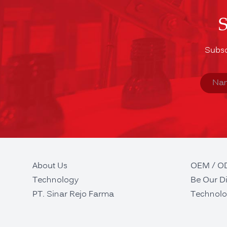
Subsc
About Us
OEM / 
Technology
Be Our Di
PT. Sinar Rejo Farma
Technolo