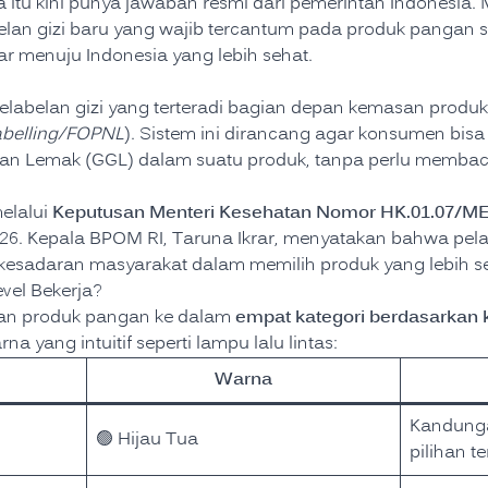
 itu kini punya jawaban resmi dari pemerintah Indonesia. Mu
elan gizi baru yang wajib tercantum pada produk pangan s
r menuju Indonesia yang lebih sehat.
 pelabelan gizi yang terteradi bagian depan kemasan pr
Labelling/FOPNL
). Sistem ini dirancang agar konsumen bi
n Lemak (GGL) dalam suatu produk, tanpa perlu membaca t
Keputusan Menteri Kesehatan Nomor HK.01.07/M
melalui
2026. Kepala BPOM RI, Taruna Ikrar, menyatakan bahwa pela
esadaran masyarakat dalam memilih produk yang lebih se
vel Bekerja?
empat kategori berdasarkan
an produk pangan ke dalam
a yang intuitif seperti lampu lalu lintas:
Warna
Kandunga
🟢 Hijau Tua
pilihan te