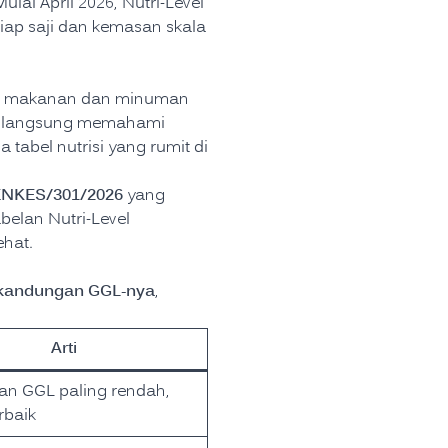
lai April 2026, Nutri-Level
iap saji dan kemasan skala
oduk makanan dan minuman
sa langsung memahami
abel nutrisi yang rumit di
ENKES/301/2026
yang
belan Nutri-Level
hat.
 kandungan GGL-nya
,
Arti
n GGL paling rendah,
rbaik