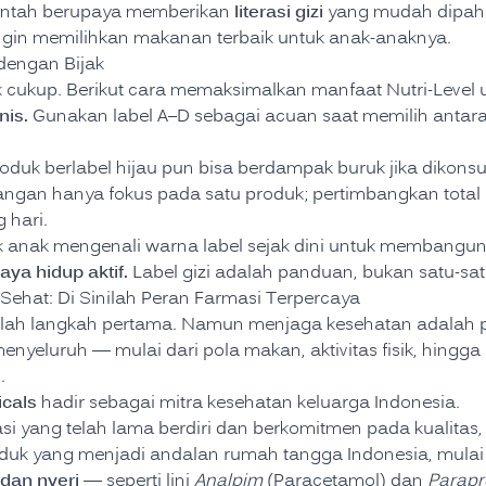
literasi gizi
rintah berupaya memberikan
yang mudah dipaha
ngin memilihkan makanan terbaik untuk anak-anaknya.
dengan Bijak
k cukup. Berikut cara memaksimalkan manfaat Nutri-Level 
nis.
Gunakan label A–D sebagai acuan saat memilih anta
oduk berlabel hijau pun bisa berdampak buruk jika dikonsu
ngan hanya fokus pada satu produk; pertimbangkan tota
 hari.
 anak mengenali warna label sejak dini untuk membangun k
ya hidup aktif.
Label gizi adalah panduan, bukan satu-sa
 Sehat: Di Sinilah Peran Farmasi Terpercaya
lah langkah pertama. Namun menjaga kesehatan adalah p
eluruh — mulai dari pola makan, aktivitas fisik, hingga
.
cals
hadir sebagai mitra kesehatan keluarga Indonesia.
i yang telah lama berdiri dan berkomitmen pada kualitas
uk yang menjadi andalan rumah tangga Indonesia, mulai 
dan nyeri
— seperti lini
Analpim
(Paracetamol) dan
Parapr