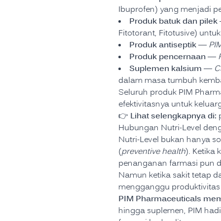
Ibuprofen) yang menjadi 
Produk batuk dan pilek
Fitotorant, Fitotusive) u
Produk antiseptik
—
PI
Produk pencernaan
—
Suplemen kalsium
—
C
dalam masa tumbuh kemba
Seluruh produk PIM Pharma
efektivitasnya untuk keluar
Lihat selengkapnya di:
👉
Hubungan Nutri-Level deng
Nutri-Level bukan hanya so
(
preventive health
). Ketika
penanganan farmasi pun d
Namun ketika sakit tetap d
mengganggu produktivitas —
PIM Pharmaceuticals mema
hingga suplemen, PIM hadi