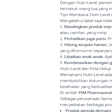
Dengan Nutri-Level, peme
termasuk orang tua yang i
Tips Membaca Nutri-Level 
Mengetahui label saja tida
Bandingkan produk seje
atau camilan yang mirip.
Perhatikan juga porsi.
Pr
Hitung asupan harian.
Ja
yang dikonsumsi sepanjang
Libatkan anak-anak.
Ajak
Kombinasikan dengan ga
Nutri-Level dan Pola Hidup
Memahami Nutri-Level ada
membutuhkan dukungan meny
kesehatan yang berkualitas
PIM Pharmaceuti
Di sinilah
Sebagai perusahaan farmas
menyediakan berbagai prod
Produk pereda demam 