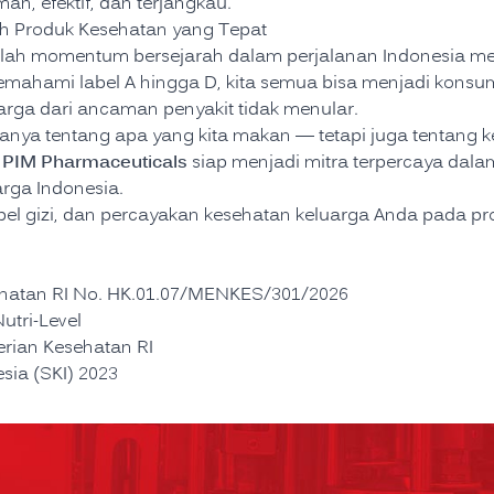
an, efektif, dan terjangkau.
lih Produk Kesehatan yang Tepat
dalah momentum bersejarah dalam perjalanan Indonesia m
memahami label A hingga D, kita semua bisa menjadi konsu
arga dari ancaman penyakit tidak menular.
ya tentang apa yang kita makan — tetapi juga tentang k
PIM Pharmaceuticals
.
siap menjadi mitra terpercaya dala
rga Indonesia.
abel gizi, dan percayakan kesehatan keluarga Anda pada p
ehatan RI No. HK.01.07/MENKES/301/2026
utri-Level
erian Kesehatan RI
sia (SKI) 2023