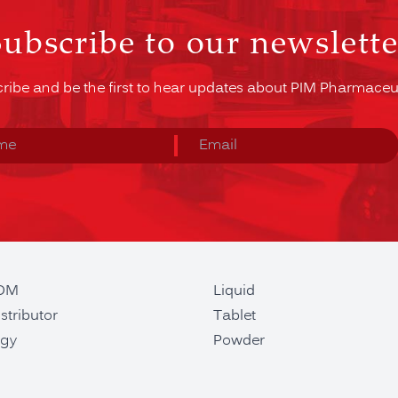
Subscribe to our newslette
ribe and be the first to hear updates about PIM Pharmaceut
ODM
Liquid
stributor
Tablet
gy
Powder