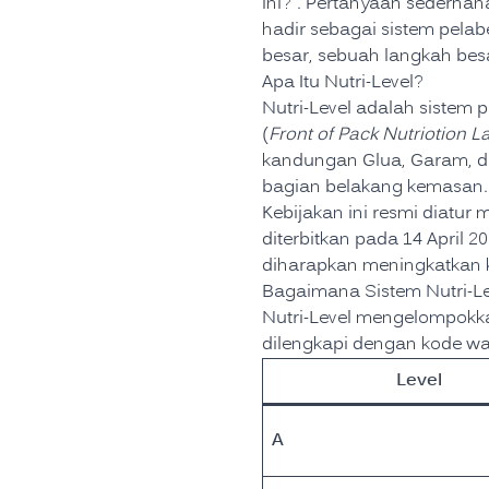
ini?”. Pertanyaan sederhana
hadir sebagai sistem pelab
besar, sebuah langkah besa
Apa Itu Nutri-Level?
Nutri-Level adalah sistem
(
Front of Pack Nutriotion 
kandungan Glua, Garam, da
bagian belakang kemasan.
Kebijakan ini resmi diatur 
diterbitkan pada 14 April 
diharapkan meningkatkan k
Bagaimana Sistem Nutri-Le
Nutri-Level mengelompokk
dilengkapi dengan kode warn
Level
A