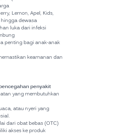
arga
rry, Lemon, Apel, Kids,
ak hingga dewasa
an luka dari infeksi
ambung
a penting bagi anak-anak
, memastikan keamanan dan
pencegahan penyakit
esehatan yang membutuhkan
uaca, atau nyeri yang
ial.
ai dari obat bebas (OTC)
iki akses ke produk