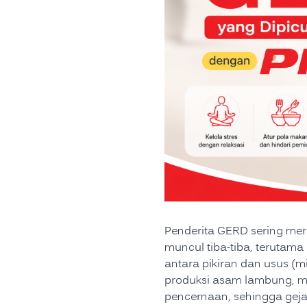
Penderita GERD sering meras
muncul tiba-tiba, terutam
antara pikiran dan usus (
produksi asam lambung, m
pencernaan, sehingga gej