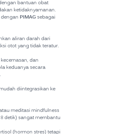
 dengan bantuan obat
edakan ketidaknyamanan.
PIMAG
s, dengan
sebagai
hkan aliran darah dari
 otot yang tidak teratur.
ah kecemasan, dan
ola keduanya secara
.
 mudah diintegrasikan ke
atau meditasi mindfulness
us 8 detik) sangat membantu
rtisol (hormon stres) tetapi