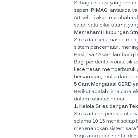
Sebagai solusi yang aman
PIMAG
seperti
, antasida y
Artikel ini akan membahas
salah satu pilar utama y
Memahami Hubungan Str
Stres dan kecemasan mengak
sistem pencernaan, mening
Hasilnya? Asam lambung l
Bagi penderita kronis, sik
kecemasan memperburuk gej
bersamaan, mulai dari pe
5 Cara Mengatasi GERD y
Berikut adalah lima cara e
dalam rutinitas harian.
1. Kelola Stres dengan Te
Stres adalah pemicu utam
selama 10-15 menit setiap h
menenangkan sistem saraf
Yoga atau jalan santai di pa