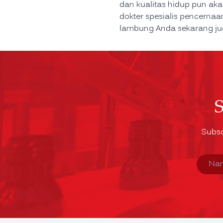
dan kualitas hidup pun aka
dokter spesialis pencerna
lambung Anda sekarang j
Subsc