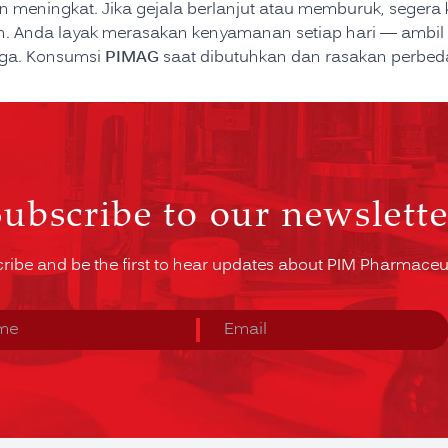
n meningkat. Jika gejala berlanjut atau memburuk, segera
an. Anda layak merasakan kenyamanan setiap hari — ambil 
PIMAG
uga. Konsumsi
saat dibutuhkan dan rasakan perbe
Subscribe to our newslette
ribe and be the first to hear updates about PIM Pharmaceut