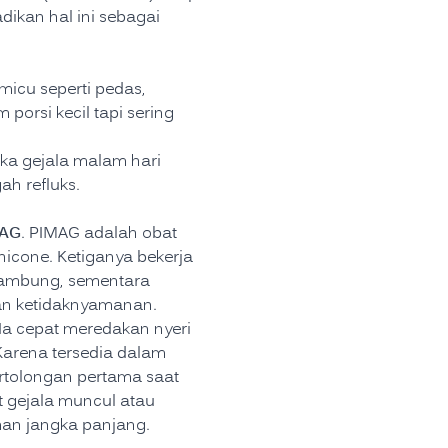
dikan hal ini sebagai
icu seperti pedas,
porsi kecil tapi sering
ika gejala malam hari
h refluks.
AG
. PIMAG adalah obat
icone. Ketiganya bekerja
 lambung, sementara
n ketidaknyamanan.
Ia cepat meredakan nyeri
 Karena tersedia dalam
rtolongan pertama saat
t gejala muncul atau
man jangka panjang.