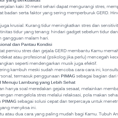
dur yang Berkualitas
erjalan kaki 30 menit sehari dapat mengurangi stres, memp
 badan serta faktor yang sering memperburuk GERD. Hinda
 juga krusial. Kurang tidur meningkatkan stres dan sensiti
initas tidur yang tenang: hindari gadget sebelum tidur d
h gangguan malam hari.
onal dan Pantau Kondisi
atat pemicu stres dan gejala GERD membantu Kamu memaha
rdekat atau profesional (psikolog jika perlu) mencegah k
angkan seperti mendengarkan musik juga efektif.
sering kambuh meski sudah mencoba cara-cara ini, konsult
PIMAG
rsonal, termasuk penggunaan
sebagai bagian dari t
l Menuju Lambung yang Lebih Sehat
n hanya soal meredakan gejala sesaat, melainkan mem
Dengan mengelola stres melalui relaksasi, pola makan sehat
PIMAG
n
sebagai solusi cepat dan terpercaya untuk mene
yang menyiksa ini.
satu atau dua cara yang paling mudah bagi Kamu. Tubuh An