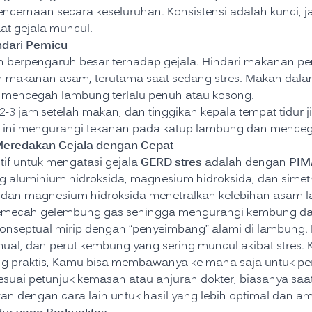
ncernaan secara keseluruhan. Konsistensi adalah kunci, ja
at gejala muncul.
ndari Pemicu
berpengaruh besar terhadap gejala. Hindari makanan pem
an makanan asam, terutama saat sedang stres. Makan dalam 
 mencegah lambung terlalu penuh atau kosong.
-3 jam setelah makan, dan tinggikan kepala tempat tidur j
 ini mengurangi tekanan pada katup lambung dan mencega
Meredakan Gejala dengan Cepat
GERD stres
PIM
utif untuk mengatasi gejala
adalah dengan
aluminium hidroksida, magnesium hidroksida, dan simeth
m dan magnesium hidroksida menetralkan kelebihan asam
mecah gelembung gas sehingga mengurangi kembung da
onseptual mirip dengan “penyeimbang” alami di lambung. 
, mual, dan perut kembung yang sering muncul akibat stres.
ng praktis, Kamu bisa membawanya ke mana saja untuk pe
suai petunjuk kemasan atau anjuran dokter, biasanya saa
an dengan cara lain untuk hasil yang lebih optimal dan a