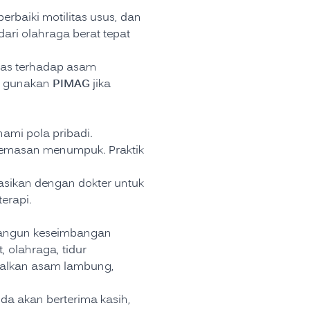
erbaiki motilitas usus, dan
ri olahraga berat tepat
vitas terhadap asam
PIMAG
an gunakan
jika
mi pola pribadi.
ecemasan menumpuk. Praktik
asikan dengan dokter untuk
erapi.
bangun keseimbangan
, olahraga, tidur
tralkan asam lambung,
da akan berterima kasih,