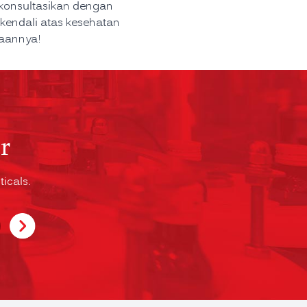
 konsultasikan dengan
kendali atas kesehatan
daannya!
r
icals.