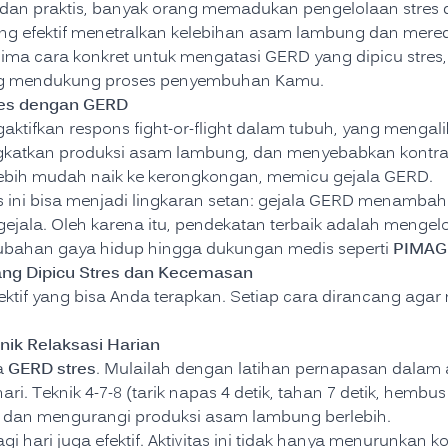
 dan praktis, banyak orang memadukan pengelolaan stres
ang efektif menetralkan kelebihan asam lambung dan mer
 lima cara konkret untuk mengatasi GERD yang dipicu stre
ang mendukung proses penyembuhan Kamu.
es dengan GERD
tifkan respons fight-or-flight dalam tubuh, yang mengali
katkan produksi asam lambung, dan menyebabkan kontraksi
ebih mudah naik ke kerongkongan, memicu gejala GERD.
lus ini bisa menjadi lingkaran setan: gejala GERD menamb
ala. Oleh karena itu, pendekatan terbaik adalah mengel
PIMAG
rubahan gaya hidup hingga dukungan medis seperti
ang Dipicu Stres dan Kecemasan
fektif yang bisa Anda terapkan. Setiap cara dirancang agar
knik Relaksasi Harian
GERD stres
a
. Mulailah dengan latihan pernapasan dalam 
ari. Teknik 4-7-8 (tarik napas 4 detik, tahan 7 detik, hemb
 dan mengurangi produksi asam lambung berlebih.
gi hari juga efektif. Aktivitas ini tidak hanya menurunkan ko