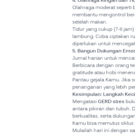
4. Olahraga Ringan dan Ti
Olahraga moderat seperti b
membantu mengontrol berat
setelah makan.
Tidur yang cukup (7-8 jam)
lambung. Coba ciptakan rut
diperlukan untuk mencega
5. Bangun Dukungan Emosi
Jurnal harian untuk menc
Berbicara dengan orang te
gratitude atau hobi menen
Pantau gejala Kamu. Jika 
penanganan yang lebih pe
Kesimpulan: Langkah Keci
GERD stres
Mengatasi
buka
antara pikiran dan tubuh. 
berkualitas, serta dukunga
Kamu bisa memutus siklus 
Mulailah hari ini dengan 