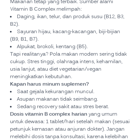
Makanan tetap yang terbaik. Sumber alami
Vitamin B Complex melimpah:
Daging, ikan, telur, dan produk susu (B12, B3,
B2).
Sayuran hijau, kacang-kacangan, biji-bijian
(B9, B1, B7).
Alpukat, brokoli, kentang (B5).
Tapi realitanya? Pola makan modern sering tidak
cukup. Stres tinggi, olahraga intens, kehamilan,
usia lanjut, atau diet vegetarian/vegan
meningkatkan kebutuhan.
Kapan harus minum suplemen?
Saat gejala kekurangan muncul.
Asupan makanan tidak seimbang.
Sedang recovery sakit atau stres berat.
Dosis vitamin B complex harian
yang umum
untuk dewasa: 1 tablet/hari setelah makan (sesuai
petunjuk kemasan atau anjuran dokter). Jangan
melebihi dosis tanpa konsultasi, karena kelebihan