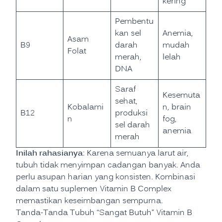
kering
Pembentu
kan sel
Anemia,
Asam
B9
darah
mudah
Folat
merah,
lelah
DNA
Saraf
Kesemuta
sehat,
Kobalami
n, brain
B12
produksi
n
fog,
sel darah
anemia
merah
Inilah rahasianya
: Karena semuanya larut air,
tubuh tidak menyimpan cadangan banyak. Anda
perlu asupan harian yang konsisten. Kombinasi
dalam satu suplemen Vitamin B Complex
memastikan keseimbangan sempurna.
Tanda-Tanda Tubuh “Sangat Butuh” Vitamin B