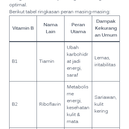
optimal.
Berikut tabel ringkasan peran masing-masing:
Dampak
Nama
Peran
Vitamin B
Kekurang
Lain
Utama
an Umum
Ubah
karbohidr
Lemas,
B1
Tiamin
at jadi
iritabilitas
energi,
saraf
Metabolis
me
Sariawan,
energi,
B2
Riboflavin
kulit
kesehatan
kering
kulit &
mata