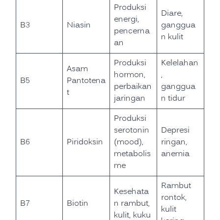
Produksi
Diare,
energi,
B3
Niasin
ganggua
pencerna
n kulit
an
Produksi
Kelelahan
Asam
hormon,
,
B5
Pantotena
perbaikan
ganggua
t
jaringan
n tidur
Produksi
serotonin
Depresi
B6
Piridoksin
(mood),
ringan,
metabolis
anemia
me
Rambut
Kesehata
rontok,
B7
Biotin
n rambut,
kulit
kulit, kuku